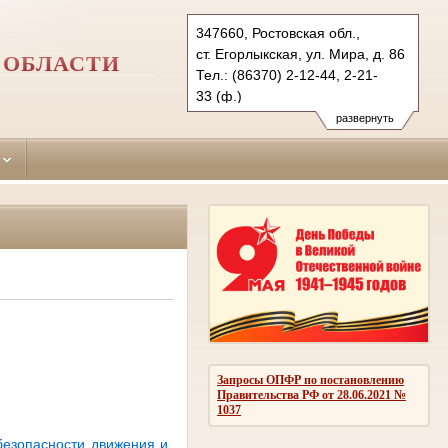
347660, Ростовская обл.,
ст. Егорлыкская, ул. Мира, д. 86
 ОБЛАСТИ
Тел.: (86370) 2-12-44, 2-21-
33 (ф.)
egorlyksky.ros@sudrf.ru
развернуть
схема проезда
Запросы ОПФР по постановлению
Правительства РФ от 28.06.2021 №
1037
безопасности движения и