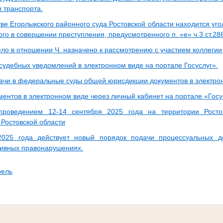
 транспорта.
ве Егорлыкского районного суда Ростовской области находится уг
ого в совершении преступления, предусмотренного п. «е» ч.3 ст.28
ело в отношении Ч. назначено к рассмотрению с участием коллеги
судебных уведомлений в электронном виде на портале Госуслуг».
ачи в федеральные суды общей юрисдикции документов в электро
ентов в электронном виде через личный кабинет на портале «Госу
проведением 12-14 сентября 2025 года на территории Росто
 Ростовской области
025 года действует новый порядок подачи процессуальных д
ивных правонарушениях.
рель