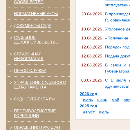
СООБЩЕСТВО
эксплуатации
НОРМАТИВНЫЕ АКТЫ
20.04.2026
В производст
Р., обвиняем
ДОКУМЕНТЫ СУДА
10.04.2026
Уголовное д
СУДЕБНОЕ
10.04.2026
«Получение 
ДЕЛОПРОИЗВОДСТВО
12.08.2025
Порядок под
СПРАВОЧНАЯ
12.08.2025
Подача докум
ИНФОРМАЦИЯ
12.08.2025
В связи с 
ПРЕСС-СЛУЖБА
Губернатора
03.07.2025
С 1 июля 2
УПРАВЛЕНИЕ СУДЕБНОГО
администрат
ДЕПАРТАМЕНТА
2026 год
СУДЫ СУБЪЕКТА РФ
июль
июнь
май
ап
2025 год
ПРОТИВОДЕЙСТВИЕ
август
июль
КОРРУПЦИИ
ОБРАЩЕНИЯ ГРАЖДАН