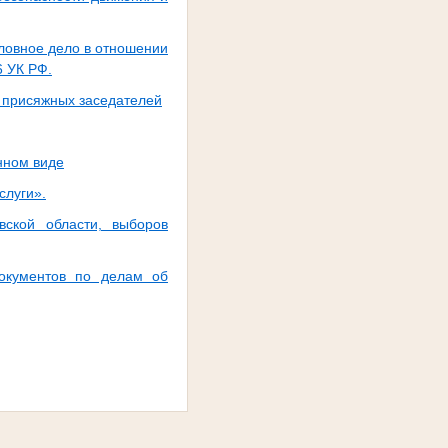
оловное дело в отношении
6 УК РФ.
и присяжных заседателей
нном виде
слуги».
вской области, выборов
окументов по делам об